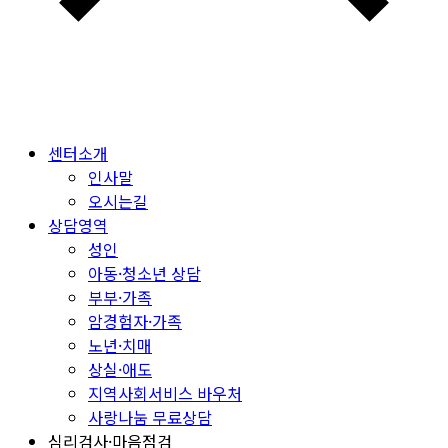
센터소개
인사말
오시는길
상담영역
성인
아동·청소년 상담
부부·가족
암경험자·가족
노년·치매
상실·애도
지역사회서비스 바우처
사랑나눔 무료상담
심리검사·마음점검