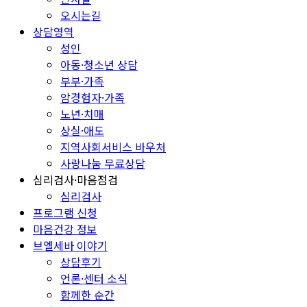
오시는길
상담영역
성인
아동·청소년 상담
부부·가족
암경험자·가족
노년·치매
상실·애도
지역사회서비스 바우처
사랑나눔 무료상담
심리검사·마음점검
심리검사
프로그램 신청
마음건강 정보
브엘세바 이야기
상담후기
언론·센터 소식
함께한 순간