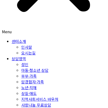
Menu
센터소개
인사말
오시는길
상담영역
성인
아동·청소년 상담
부부·가족
암경험자·가족
노년·치매
상실·애도
지역사회서비스 바우처
사랑나눔 무료상담